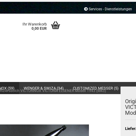
Services - Dienstleistungen
Ihr Warenkorb
0,00 EUR
NOX (59)
WENGER & SWIZA (34)
CUSTOMIZED MESSER (5)
MULT
 Offiziersdolch VICTORINOX VICTORIA ELSENER Modell 1943 (M43)
Orig
VIC
Mod
Liefer