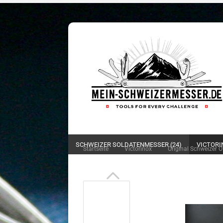
SCHWEIZER SOLDATENMESSER (24)
VICTORI
»
»
Startseite
Victorinox
Original Schweizer