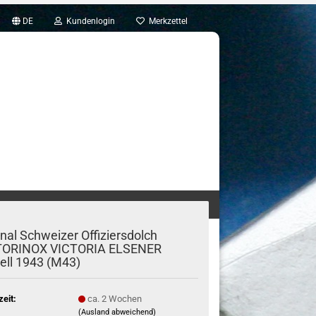
DE
Kundenlogin
Merkzettel
I- & ANDERE TOOLS (20)
FUNDGRUBE (2)
inal Schweizer Offiziersdolch
TORINOX VICTORIA ELSENER
ell 1943 (M43)
zeit:
ca. 2 Wochen
(Ausland abweichend)