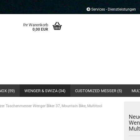
Services - Dienstleistungen
Ihr Warenkorb
0,00 EUR
NOX (59)
WENGER & SWIZA (34)
CUSTOMIZED MESSER (5)
MULT
er Taschenmesser Wenger Biker 37, Mountain Bike, Multitool
Neu
Weng
Mult