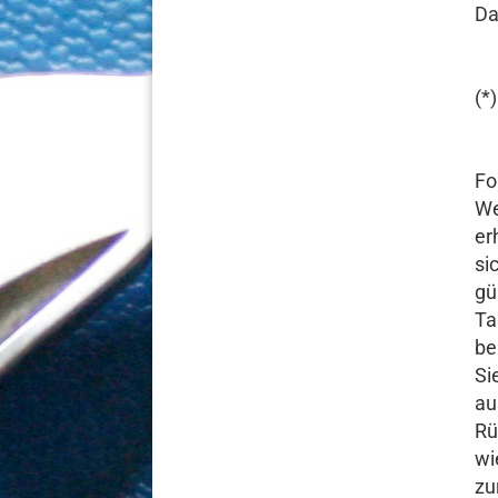
Da
(*
Fo
We
er
si
gü
Ta
be
Si
au
Rü
wi
zu