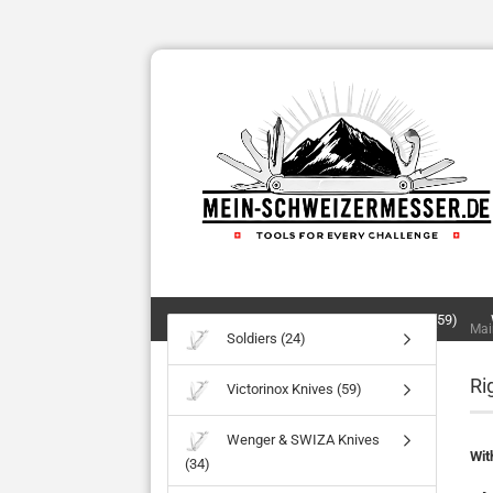
SOLDIERS (24)
VICTORINOX KNIVES (59)
Mai
Soldiers (24)
Ri
Victorinox Knives (59)
Wenger & SWIZA Knives
Wit
(34)