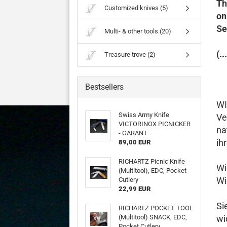
Th
Customized knives (5)
on
S
Multi- & other tools (20)
(..
Treasure trove (2)
Bestsellers
W
Swiss Army Knife
Ve
VICTORINOX PICNICKER
na
- GARANT
ih
89,00 EUR
RICHARTZ Picnic Knife
Wi
(Multitool), EDC, Pocket
Wi
Cutlery
22,99 EUR
Si
RICHARTZ POCKET TOOL
(Multitool) SNACK, EDC,
wi
Pocket Cutlery