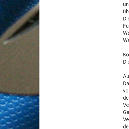
un
üb
Di
Fü
We
Wa
Ko
Di
​A
Da
vo
de
Ve
Ge
Ve
de