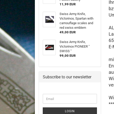
Ih
11,99 EUR
bz
Swiss Army Knife,
Um
Victorinox, Spartan with
camouflage scales and
AL
red swiss emblem
49,00 EUR
La
65
Swiss Army Knife,
E-
Victorinox PIONEER "
SWISS "
99,00 EUR
mi
En
au
Subscribe to our newsletter
Wi
ve
CONTINUE
Wi
Email
TO
**
NEWSLETTER
SUBSCRIPTION
LOGIN