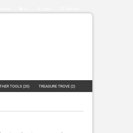
rvices
EN
Login
Wish list
OTHER TOOLS (20)
TREASURE TROVE (2)