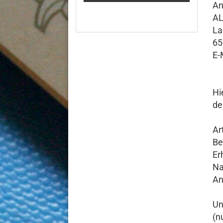
PAGE
An
AL
La
65
E-
Hi
de
Ar
Be
Er
Na
An
Un
(n