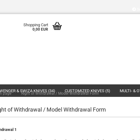
Se
Shopping Cart
0,00 EUR
WENGER & SWIZA KNIVES (34)
CUSTOMIZED KNIVES (5)
MULTI- & 
»
n page
Right of Withdrawal / Model Withdrawal Form
ght of Withdrawal / Model Withdrawal Form
hdrawal 1